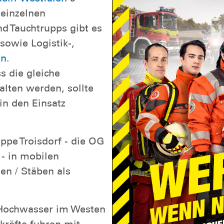
 einzelnen
d Tauchtrupps gibt es
sowie Logistik-,
en
.
s die gleiche
alten werden, sollte
in den Einsatz
ppe Troisdorf - die OG
 - in mobilen
en / Stäben als
 Hochwasser im Westen
kräfte fuhren mit