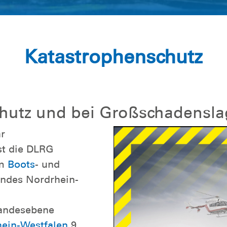
Katastrophenschutz
chutz und bei Großschadensl
r
st die DLRG
em
Boots
- und
andes Nordrhein-
Landesebene
ein-Westfalen
9