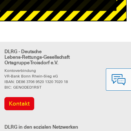
DLRG - Deutsche
Lebens-Rettungs-Gesellschaft
Ortsgruppe Troisdorf e.V.
Kontoverbindung
VR-Bank Bonn Rhein-Sieg eG
IBAN: DE86 3706 9520 1320 7020 18
BIC: GENODED1RST
Kontakt
DLRG
in den sozialen Netzwerken