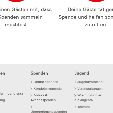
einen Gästen mit, dass
Deine Gäste tätige
Spenden sammeln
Spende und helfen so
möchtest.
zu retten!
hen
Spenden
Jugend
Online spenden
Jugendvorstand
Kondolenzspenden
Veranstaltungen
iwilligendienst
Anlass &
Wie funktioniert
ung
Aktionsspenden
die Jugend?
Termine
Unternehmensspenden